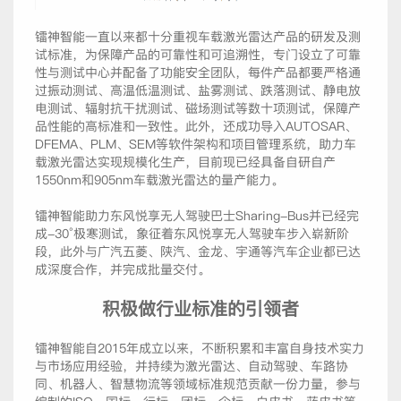
镭神智能一直以来都十分重视车载激光雷达产品的研发及测
试标准，为保障产品的可靠性和可追溯性，专门设立了可靠
性与测试中心并配备了功能安全团队，每件产品都要严格通
过振动测试、高温低温测试、盐雾测试、跌落测试、静电放
电测试、辐射抗干扰测试、磁场测试等数十项测试，保障产
品性能的高标准和一致性。此外，还成功导入AUTOSAR、
DFEMA、PLM、SEM等软件架构和项目管理系统，助力车
载激光雷达实现规模化生产，目前现已经具备自研自产
1550nm和905nm车载激光雷达的量产能力。
镭神智能助力东风悦享无人驾驶巴士Sharing-Bus并已经完
成-30°极寒测试，象征着东风悦享无人驾驶车步入崭新阶
段，此外与广汽五菱、陕汽、金龙、宇通等汽车企业都已达
成深度合作，并完成批量交付。
积极做行业标准的引领者
镭神智能自2015年成立以来，不断积累和丰富自身技术实力
与市场应用经验，并持续为激光雷达、自动驾驶、车路协
同、机器人、智慧物流等领域标准规范贡献一份力量，参与