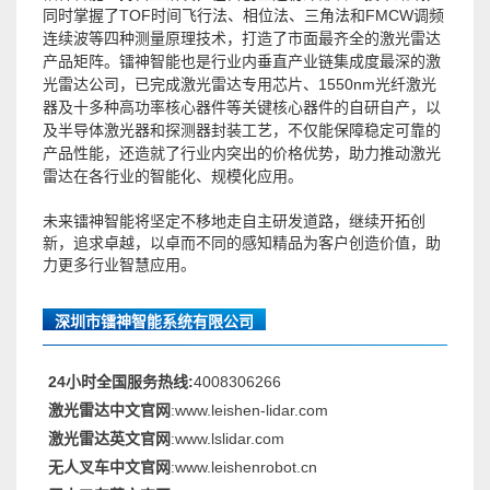
同时掌握了
TOF时间飞行法、相位法、三角法和FMCW
调频
连续波等四种测量原理技术
，打造了市面最齐全的激光雷达
产品矩阵。镭神智能也是行业内垂直产业链集成度最深的激
1550nm
光雷达公司，
已完成激光雷达专用芯片、
光纤激光
器及十多种高功率核心器件等关键核心器件的自研自产
，
以
及半导体激光器和探测器封装工艺
，不仅能保障稳定可靠的
产品性能，还造就了行业内突出的价格优势，助力推动激光
雷达在各行业的智能化、规模化应用。
未来镭神智能将坚定不移地走自主研发道路，继续开拓创
新，追求卓越，以卓而不同的感知精品为客户创造价值，助
力更多行业智慧应用。
深圳市镭神智能系统有限公司
24小时全国服务热线:
4008306266
激光雷达中文官网
:www.leishen-lidar.com
激光雷达英文官网
:www.lslidar.com
无人叉车中文官网
:www.leishenrobot.cn