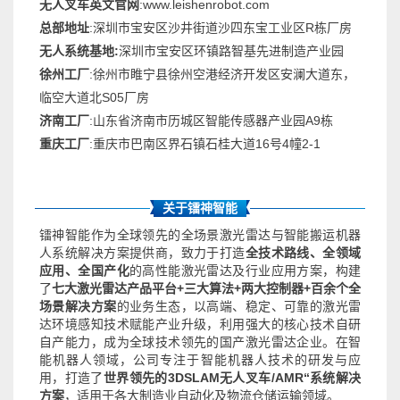
无人叉车英文官网
:www.leishenrobot.com
总部地址
:深圳市宝安区沙井街道沙四东宝工业区R栋厂房
无人系统基地:
深圳市宝安区环镇路智基先进制造产业园
徐州工厂
:徐州市睢宁县徐州空港经济开发区安澜大道东，
临空大道北S05厂房
济南工厂
:山东省济南市历城区智能传感器产业园A9栋
重庆工厂
:重庆市巴南区界石镇石桂大道16号4幢2-1
关于镭神智能
镭神智能作为全球领先的全场景激光雷达与智能搬运机器
人系统解决方案提供商，致力于打造
全技术路线、全领域
应用、全国产化
的高性能激光雷达及行业应用方案，构建
了
七大激光雷达产品平台+三大算法+两大控制器+百余个全
场景解决方案
的业务生态，以高端、稳定、可靠的激光雷
达环境感知技术赋能产业升级，利用强大的核心技术自研
自产能力，成为全球技术领先的国产激光雷达企业。在智
能机器人领域，公司专注于智能机器人技术的研发与应
用，打造了
世界领先的3DSLAM无人叉车/AMR“系统解决
方案
，适用于各大制造业自动化及物流仓储运输领域。