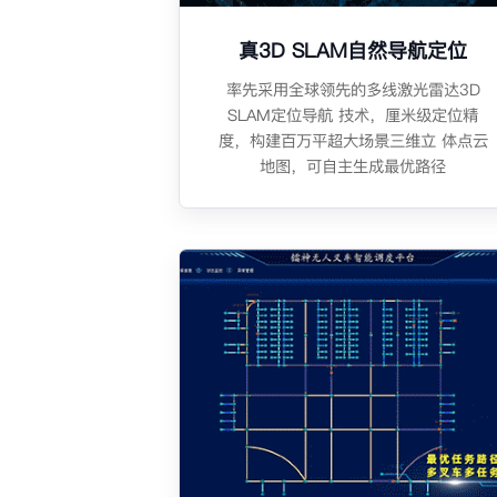
真3D SLAM自然导航定位
率先采用全球领先的多线激光雷达3D
SLAM定位导航 技术，厘米级定位精
度，构建百万平超大场景三维立 体点云
地图，可自主生成最优路径