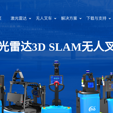
页
激光雷达
无人叉车
解决方案
下载与支持
光雷达3D SLAM无人