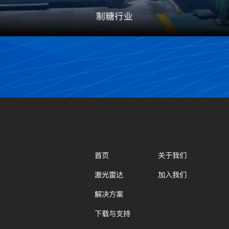
制糖行业
首页
关于我们
激光雷达
加入我们
解决方案
下载与支持