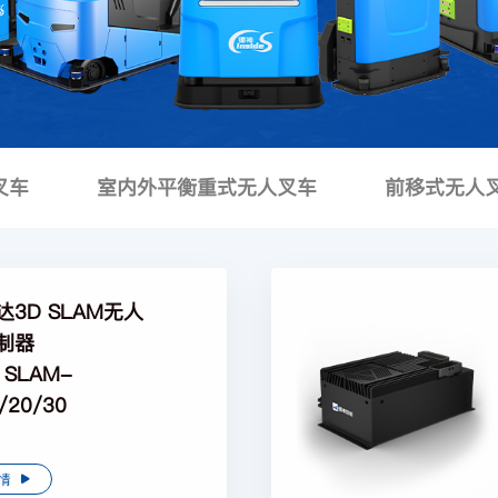
叉车
室内外平衡重式无人叉车
前移式无人
3D SLAM无人
制器
 SLAM-
/20/30
情