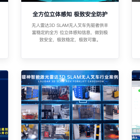
全方位立体感知 极致安全防护
无人雷达3D SLAM无人叉车先驱者供丰
富稳定的全方 位立体感知信息，做到极
致安全，极致稳定，极致可靠。