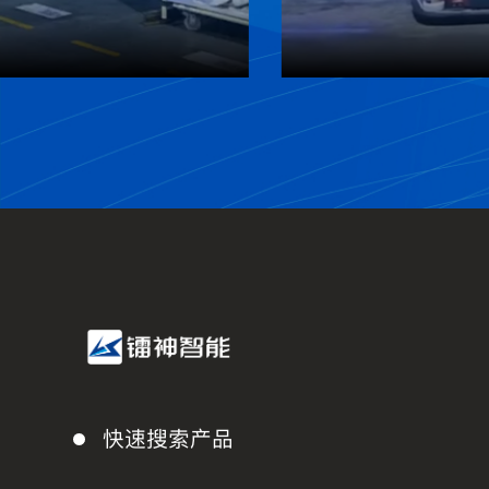
快速搜索产品