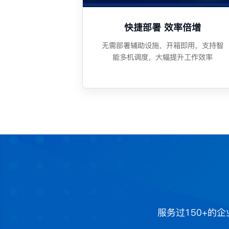
快捷部署 效率倍增
无需部署辅助设施，开箱即用，支持智
能多机调度，大幅提升工作效率
服务过150+的