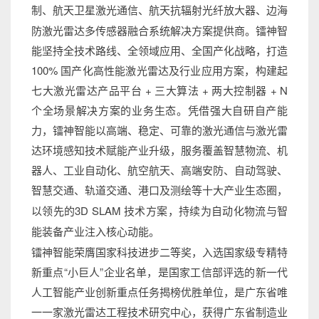
制、航天卫星激光通信
航天抗辐射光纤放大器、边海
、
防激光雷达多传感器融合系统解决方案提供商。镭神智
能坚持全技术路线、全领域应用、全国产化战略，打造
100%
国产化高性能激光雷达及行业应用方案，构建起
七大激光雷达产品平台
+
三大算法
+
两大控制器
+ N
个全场景解决方案的业务生态。凭借强大自研自产能
力，镭神智能以高端、稳定、可靠的激光通信与激光雷
达环境感知技术赋能产业升级，服务覆盖智慧物流、机
器人、工业自动化、航空航天、高端安防、自动驾驶、
智慧交通、轨道交通、港口及测
绘等十大产业
生态圈，
以领先
的
3D SLAM
技术方案，持续为自动化物流与智
能装备产业注入核心动能。
镭神智能荣膺国家科技进步二等奖，入选国家级专精特
新重点“小巨人”企业名单，是国家工信部评选的新一代
人工智能产业创新重点任务揭榜优胜单位，是广东省唯
一一家激光雷达工程技术研究中心，获得广东省制造业