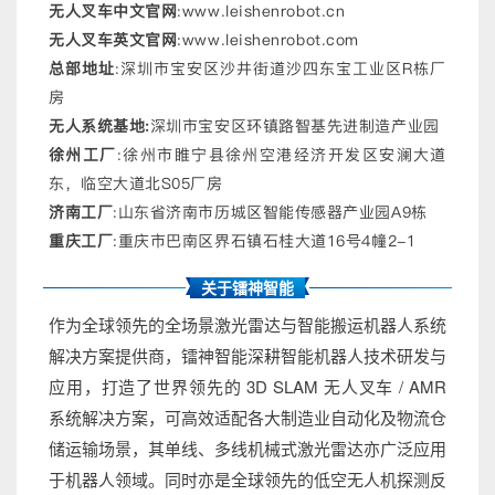
无人叉车中文官网
:www.leishenrobot.cn
无人叉车英文官网
:www.leishenrobot.com
总部地址
:深圳市宝安区沙井街道沙四东宝工业区R栋厂
房
无人系统基地:
深圳市宝安区环镇路智基先进制造产业园
徐州工厂
:徐州市睢宁县徐州空港经济开发区安澜大道
东，临空大道北S05厂房
济南工厂
:山东省济南市历城区智能传感器产业园A9栋
重庆工厂
:重庆市巴南区界石镇石桂大道16号4幢2-1
关于镭神智能
作为全球领先的全场景激光雷达与智能搬运机器人系统
解决方案提供商，镭神智能深耕智能机器人技术研发与
应用，打造了世界领先的
3D SLAM
无人叉车
/ AMR
系统解决方案，可高效适配各大制造业自动化及物流仓
储运输场景，其单线、多线机械式激光雷达亦广泛应用
于机器人领域。同时亦是全球领先的低空无人机探测反