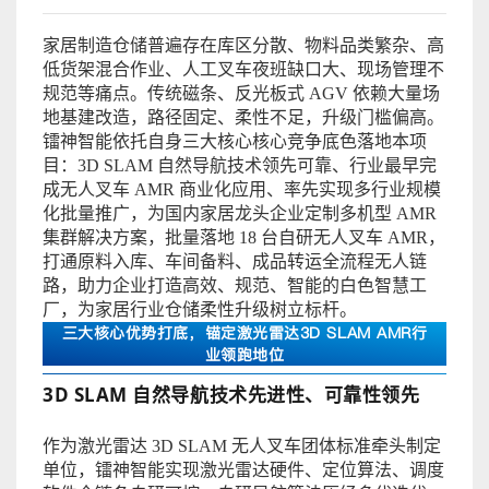
家居制造仓储普遍存在库区分散、物料品类繁杂、高
低货架混合作业、人工叉车夜班缺口大、现场管理不
规范等痛点。传统磁条、反光板式
AGV 依赖大量场
地基建改造，路径固定、柔性不足，升级门槛偏高。
镭神智能
依托自身三大核心核心竞争底色落地本项
目：
3D SLAM
自然导航技术领先可靠、行业最早完
成无人叉车 AMR
商业化应用、率先实现多行
业规模
化批量推广，为国内家居龙头企业定制多机型 AMR
集群解决方案，批量落地 18 台自研无人叉车 AMR，
打通原料入库、车间备料、成品转运全流程无人链
路，助力企业打造高效、规范、智能的白色智慧工
厂，为家居行业仓储柔性升级树立标杆。
三大核心优势打底，锚定激光雷达3D SLAM AMR行
业领跑地位
3D SLAM 自
然导航
技术先进性、可靠性领先
作为
激光雷达
3D SLAM 无人叉车团体标准牵头制定
单位，镭神智能实现激光雷达硬件、定位算法、调度