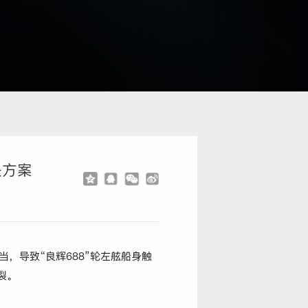
决方案
，导致“良辉688”轮左舷船身触
裂。