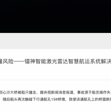
撞风险——镭神智能激光雷达智慧航运系统解
镇沥心沙大桥被船只撞击，据央视新闻消息报道，事故源于船员操作失当
墩，随后船头再次触碰下行通航孔19#桥墩，致使该通航孔上的桥面断