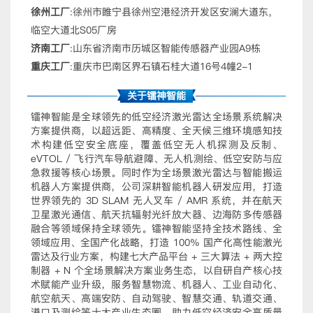
徐州工厂
:徐州市睢宁县徐州空港经济开发区安澜大道东，
临空大道北S05厂房
济南工厂
:山东省济南市历城区智能传感器产业园A9栋
重庆工厂
:重庆市巴南区界石镇石桂大道16号4幢2-1
关于镭神智能
镭神智能是全球领先的低空经济激光雷达全场景系统解决
方案提供商，以超远距、高精度、全天候三维环境感知技
术构建低空安全底座，覆盖低空无人机探测及反制、
eVTOL / 飞行汽车导航避障、无人机测绘、低空安防与应
急救援等核心场景。同时作为全场景激光雷达与智能搬运
机器人方案提供商，公司深耕智能机器人研发应用，打造
世界领先的 3D SLAM 无人叉车 / AMR 系统，并在航天
卫星激光通信、航天抗辐射光纤放大器、边海防多传感器
融合等领域保持全球领先。镭神智能坚持全技术路线、全
领域应用、全国产化战略，打造 100% 国产化高性能激光
雷达及行业方案，构建七大产品平台 + 三大算法 + 两大控
制器 + N 个全场景解决方案业务生态，以自研自产核心技
术赋能产业升级，服务智慧物流、机器人、工业自动化、
航空航天、高端安防、自动驾驶、智慧交通、轨道交通、
港口及测绘等十大产业生态圈，助力低空经济安全高质量