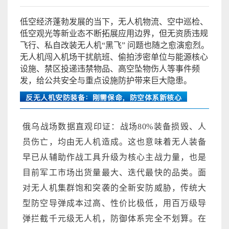
低空经济
蓬勃发展的当下，无人机物流、空中巡检、
低空观光等新业态不断拓展应用边界，但无资质违规
飞行、私自改装无人机
“黑飞” 问题也随之愈演愈烈。
无人
机闯入机场干扰航班、偷拍涉密单位与能源核心
设施、禁区投递违禁物品、高空
坠物
伤人
等事件
频
发
，给公共安全与重点设施防护带来巨大隐患
。
反无人机安防装备：刚需保命，防空体系新核心
俄乌战场数据直观印证：战场80%装备损毁、人
员伤亡，均由无人机造成。这也意味着无人装备
早已从辅助作战工具升级为核心主战力量，也是
目前军工市场出货量最大、迭代最快的品类。面
对无人机集群饱和突袭的全新安防威胁，传统大
型防空导弹成本过高、性价比极低，用百万级导
弹拦截千元级无人机，防御体系完全不划算。在