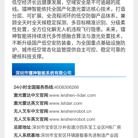
低空经济长远健康发展，空域安全是不可逾越的底
线。镭神智能依托全国产化激光雷达核心技术，打造
分层、可扩展、全流程闭环的低空防御产品体系，兼
顾全天时全天候稳定探测、多目标精准识别、分级柔
性处置，全方位化解无人机违规飞行隐患。未来，镭
神智能将持续迭代多传感融合算法与激光处置技术，
不断升级国产低空安防装备，为全国重点基础设施防
护、城市低空常态化监管提供自主可控、稳定可靠的
硬核科技支撑。
深圳市镭神智能系统有限公司
24小时全国服务热线:
4008306266
激光雷达中文官网
:www.leishen-lidar.com
激光雷达英文官网
:www.lslidar.com
无人叉车中文官网
:www.leishenrobot.cn
无人叉车英文官网
:www.leishenrobot.com
总部地址
:深圳市宝安区沙井街道沙四东宝工业区R栋厂房
无人系统基地:
深圳市宝安区环镇路智基先进制造产业园