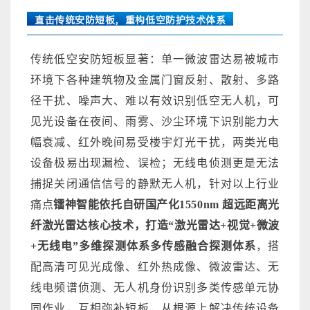
直击传统安防短板，重构低空防护技术体系
传统低空安防短板显著：单一微波雷达易被城市
环境下各种建筑物及金属门窗反射、散射、
多路
径干扰
、噪声大、难以有效识别低空无人机，可
见光设备在夜间、雨雾、沙尘环境下识别能力大
幅衰减、红外晚间易受楼宇灯光干扰，两类光电
设备极易出现漏检、误检；无线电侦测更是无法
捕捉关闭通信信号的静默无人机，针对以上行业
痛点
镭神智能
依托自研国产化1550nm 超远距离光
纤激光雷达核心技术，打造“激光雷达+视觉+微波
+无线电”多维探测体系多传感融合探测体系
，搭
配高清可见光成像、红外热成像、微波雷达、
无
线电频谱侦测
、无人机身份识别多类传感单元协
同作业，互相弥补短板，从根源上解决传统设备