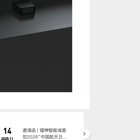
14
14
邀请函 | 镭神智能诚邀
邀请函
您2026“中国航天日”
您莅临
2025.11
2025.11