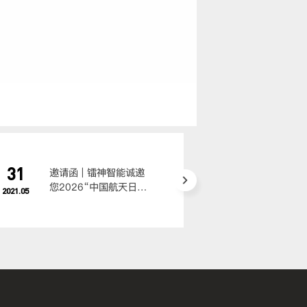
31
31
邀请函 | 镭神智能诚邀
邀请函
您2026“中国航天日”
您莅临
2021.05
2021.05
共聚成都
低空经
博览会