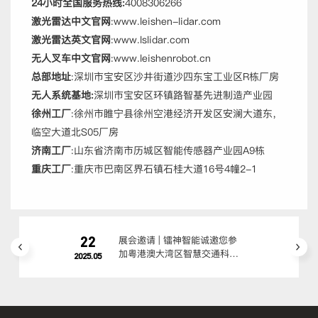
24小时全国服务热线:
4008306266
激光雷达中文官网
:www.leishen-lidar.com
激光雷达英文官网
:www.lslidar.com
无人叉车中文官网
:www.leishenrobot.cn
总部地址
:深圳市宝安区沙井街道沙四东宝工业区R栋厂房
无人系统基地:
深圳市宝安区环镇路智基先进制造产业园
徐州工厂
:徐州市睢宁县徐州空港经济开发区安澜大道东，
临空大道北S05厂房
济南工厂
:山东省济南市历城区智能传感器产业园A9栋
重庆工厂
:重庆市巴南区界石镇石桂大道16号4幢2-1
22
展会邀请 | 镭神智能诚邀您参
加粤港澳大湾区智慧交通科技
2025.05
创新大会暨成果展