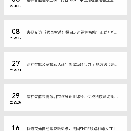
镭神智能连续上榜，再登《GEI 中国潜在独角兽企业研究报告 2025》
2025.12
08
央视专访|《强国智造》栏目走进镭神智能：正式开机！聚焦激光雷达硬核实力
2025.12
27
镭神智能又获权威认证：国家级硬实力 + 地方级创新力的双重加持
2025.11
29
镭神智能荣膺深圳市瞪羚企业称号：硬核科技赋能新经济，创新驱动引领产业升级
2025.07
16
轨道交通自动驾驶新突破：法国SNCF铁路机器人PRIME搭载镭神智能激光雷达实现高效障碍物检测